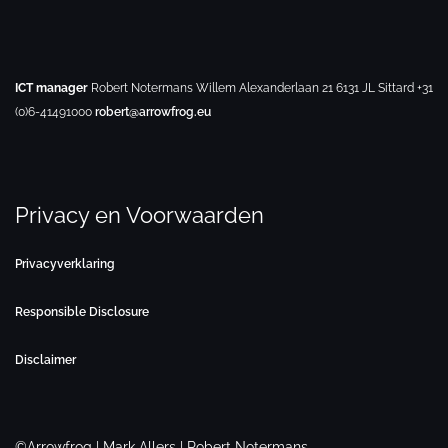
ICT manager
Robert Notermans
Willem Alexanderlaan 21
6131 JL Sittard
+31
(0)6-41491000
robert@arrowfrog.eu
Privacy en Voorwaarden
Privacyverklaring
Responsible Disclosure
Disclaimer
©Arrowfrog | Mark Allers | Robert Notermans