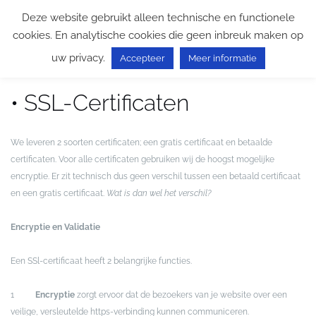
Ga
Deze website gebruikt alleen technische en functionele
naar
cookies. En analytische cookies die geen inbreuk maken op
de
uw privacy.
inhoud
Accepteer
Meer informatie
• SSL-Certificaten
We leveren 2 soorten certificaten; een gratis certificaat en betaalde
certificaten. Voor alle certificaten gebruiken wij de hoogst mogelijke
encryptie. Er zit technisch dus geen verschil tussen een betaald certificaat
en een gratis certificaat.
Wat is dan wel het verschil?
Encryptie en Validatie
Een SSl-certificaat heeft 2 belangrijke functies.
1
Encryptie
zorgt ervoor dat de bezoekers van je website over een
veilige, versleutelde https-verbinding kunnen communiceren.