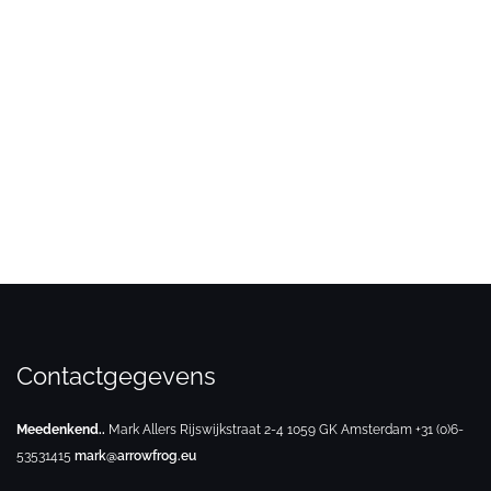
Contactgegevens
Meedenkend..
Mark Allers
Rijswijkstraat 2-4
1059 GK Amsterdam
+31 (0)6-
53531415
mark@arrowfrog.eu