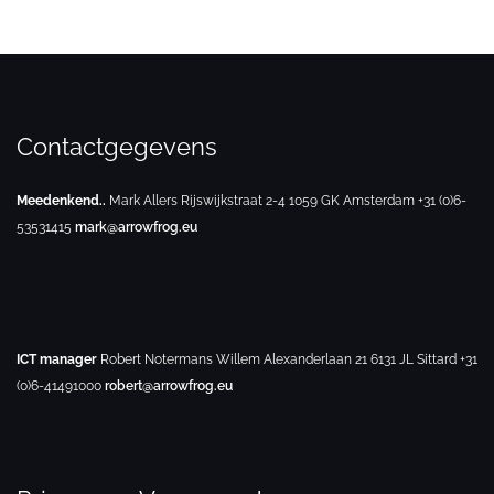
Contactgegevens
Meedenkend..
Mark Allers
Rijswijkstraat 2-4
1059 GK Amsterdam
+31 (0)6-
53531415
mark@arrowfrog.eu
ICT manager
Robert Notermans
Willem Alexanderlaan 21
6131 JL Sittard
+31
(0)6-41491000
robert@arrowfrog.eu