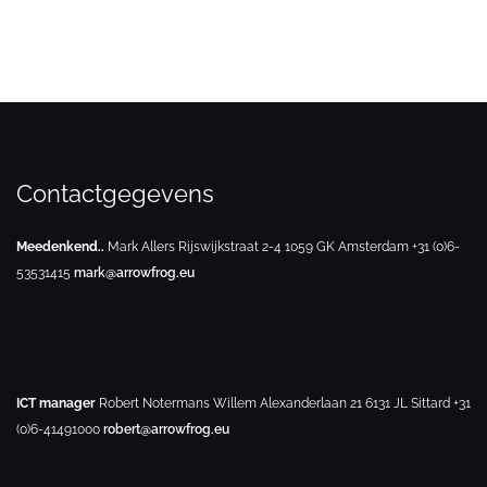
Contactgegevens
Meedenkend..
Mark Allers
Rijswijkstraat 2-4
1059 GK Amsterdam
+31 (0)6-
53531415
mark@arrowfrog.eu
ICT manager
Robert Notermans
Willem Alexanderlaan 21
6131 JL Sittard
+31
(0)6-41491000
robert@arrowfrog.eu