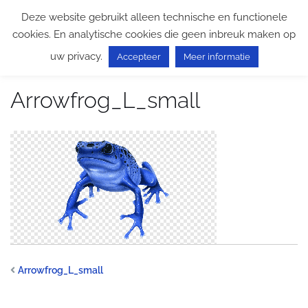
Ga
Deze website gebruikt alleen technische en functionele
naar
cookies. En analytische cookies die geen inbreuk maken op
de
uw privacy.
inhoud
Accepteer
Meer informatie
Arrowfrog_L_small
Arrowfrog_L_small